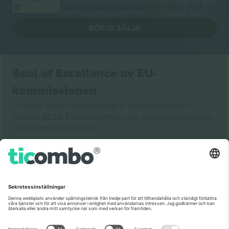
Ticombo® är nu den mest efterföljda av alla
återförsäljningsplattformar i Europa. Tack!
BÖRJA SÄLJA
Seal of Excellence av EU-
kommissionen
Ticombo GmbH (moderbolag) är uppmärksammat i
Horizon 2020, EU:s forsknings- och innovationsprogram,
för sitt förslag nr 782393.