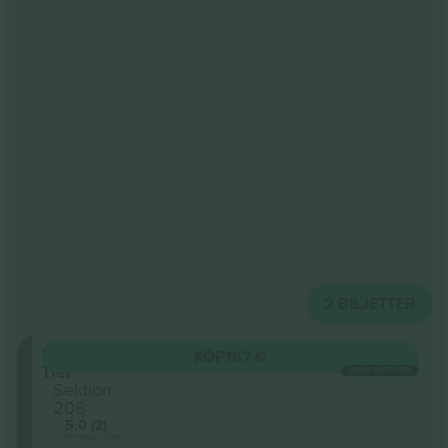
2
BILJETTER
Upper
KÖP
167 €
Tier
VARJE KATEGORI
Sektion
208
5.0 (2)
Företagssäljare