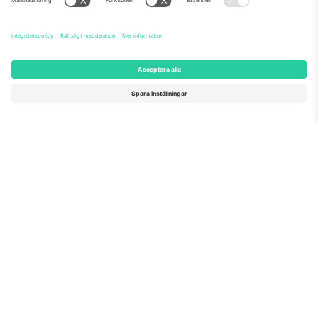
Som setts på nyheterna
Om oss
Företagstjänster
Vårt team
Frågor och mer
TixProtect
Hur det fungerar
Leverantörens namn
Hotell