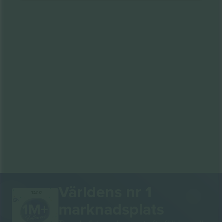
Världens nr 1
TACK!
marknadsplats