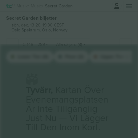
Logga in
Musik
Music
Secret Garden
Secret Garden biljetter
sön, dec. 13 26, 19:30 CEST
Oslo Spektrum,
Oslo, Norway
€
148
-
289
Alla säljare (8)
Lower Tier (4)
Floor (2)
Upper Tier (2)
Tyvärr,
Kartan Över
Evenemangsplatsen
Är Inte Tillgänglig
Just Nu — Vi Lägger
Till Den Inom Kort.