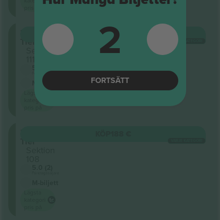
kategori
pris på
2
Lower
KÖP
188 €
Tier
VARJE KATEGORI
Sektion
111
5.0 (2)
Företagssäljare
FORTSÄTT
M-biljett
Lägsta
kategori
pris på
Lower
KÖP
188 €
Tier
VARJE KATEGORI
Sektion
108
5.0 (2)
Företagssäljare
M-biljett
Lägsta
kategori
pris på