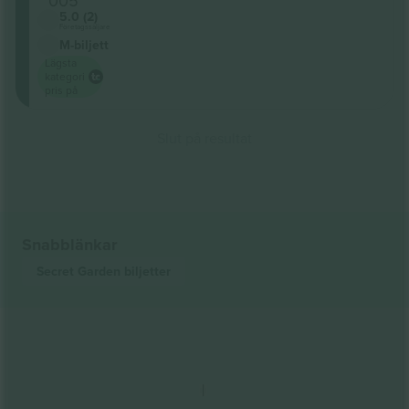
005
5.0 (2)
Företagssäljare
M-biljett
Lägsta
kategori
pris på
Slut på resultat
Snabblänkar
Secret Garden
biljetter