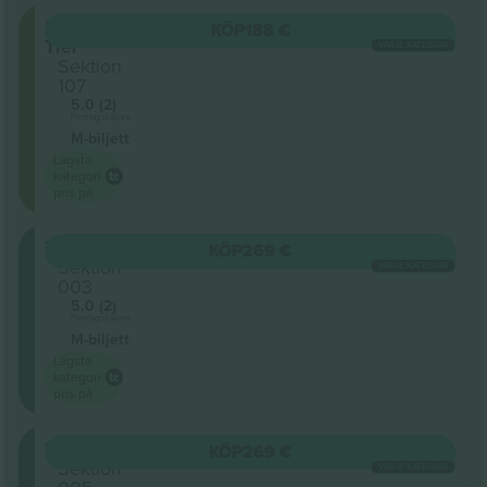
Lower
KÖP
188 €
Tier
VARJE KATEGORI
Sektion
107
5.0 (2)
Företagssäljare
M-biljett
Lägsta
kategori
pris på
Floor
KÖP
269 €
Sektion
VARJE KATEGORI
003
5.0 (2)
Företagssäljare
M-biljett
Lägsta
kategori
pris på
Floor
KÖP
269 €
Sektion
VARJE KATEGORI