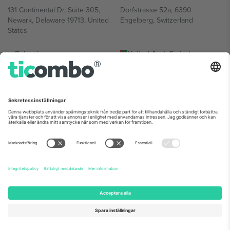
131 Continental Dr, Suite 305,
Dorfstrasse 52a, 6390
Newark, Delaware 19713, United
Engelberg, Switzerland
States
Bulgaria
United Arab Emirates
Regus Sofia City West, bul
UAE Dubai Silicon Oasis, DDP
Totleben 53-55, 1606 Sofia,
Building A1, Office 302, Dubai,
Bulgaria
United Arab Emirates
Mexico
Av Chapultepec 360, Roma
Norte, Cuauhtémoc, 06700
Ciudad de México, CDMX,
Mexico
Plattformsleverantörens juridiska enhet kan variera beroende på
plats, evenemang och/eller domän. För detaljer, se specifik
evenemangssida, avtryck och villkor.,
Leverantörens namn
och
Villkor.
© 2026 Ticombo. Alla rättigheter förbehållna.