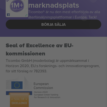
marknadsplats
Ticombo® är nu den mest efterföljda av alla
återförsäljningsplattformar i Europa. Tack!
BÖRJA SÄLJA
Seal of Excellence av EU-
kommissionen
Ticombo GmbH (moderbolag) är uppmärksammat i
Horizon 2020, EU:s forsknings- och innovationsprogram,
för sitt förslag nr 782393.