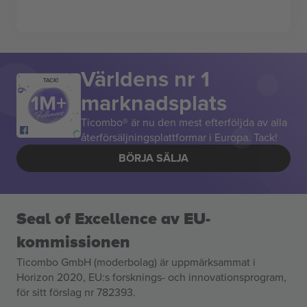
Världens nr 1
TACK!
marknadsplats
Ticombo® är nu den mest efterföljda av alla
återförsäljningsplattformar i Europa. Tack!
BÖRJA SÄLJA
Seal of Excellence av EU-
kommissionen
Ticombo GmbH (moderbolag) är uppmärksammat i
Horizon 2020, EU:s forsknings- och innovationsprogram,
för sitt förslag nr 782393.