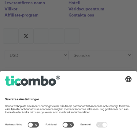
Leverantörens namn
Hotell
Villkor
Världscupcentrum
Affiliate-program
Kontakta oss
Kontor och support
Germany
United Kingdom
Unter den Linden 24, 10117
167 City Road, London, Greater
Berlin, Germany
London, EC1V 1AW, United
Kingdom
United States
Switzerland
131 Continental Dr, Suite 305,
Dorfstrasse 52a, 6390