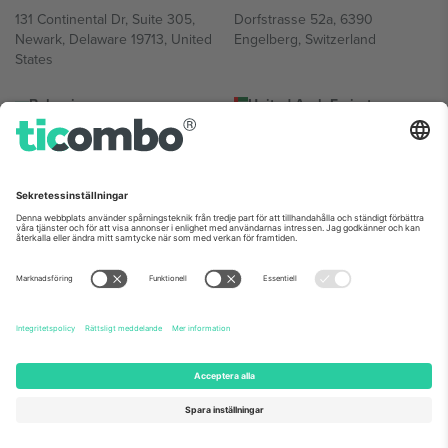
131 Continental Dr, Suite 305,
Dorfstrasse 52a, 6390
Newark, Delaware 19713, United
Engelberg, Switzerland
States
Bulgaria
United Arab Emirates
Regus Sofia City West, bul
UAE Dubai Silicon Oasis, DDP
Totleben 53-55, 1606 Sofia,
Building A1, Office 302, Dubai,
Bulgaria
United Arab Emirates
Mexico
Av Chapultepec 360, Roma
Norte, Cuauhtémoc, 06700
Ciudad de México, CDMX,
Mexico
Plattformsleverantörens juridiska enhet kan variera beroende på
plats, evenemang och/eller domän. För detaljer, se specifik
evenemangssida, avtryck och villkor.,
Leverantörens namn
och
Villkor.
© 2026 Ticombo. Alla rättigheter förbehållna.