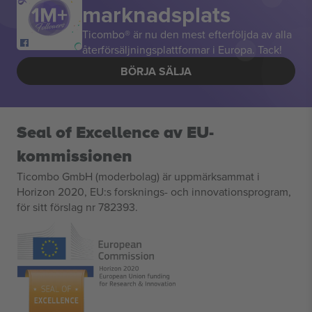
marknadsplats
Ticombo® är nu den mest efterföljda av alla
återförsäljningsplattformar i Europa. Tack!
BÖRJA SÄLJA
Seal of Excellence av EU-
kommissionen
Ticombo GmbH (moderbolag) är uppmärksammat i
Horizon 2020, EU:s forsknings- och innovationsprogram,
för sitt förslag nr 782393.