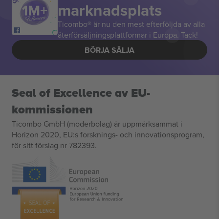
marknadsplats
Ticombo® är nu den mest efterföljda av alla
återförsäljningsplattformar i Europa. Tack!
BÖRJA SÄLJA
Seal of Excellence av EU-
kommissionen
Ticombo GmbH (moderbolag) är uppmärksammat i
Horizon 2020, EU:s forsknings- och innovationsprogram,
för sitt förslag nr 782393.