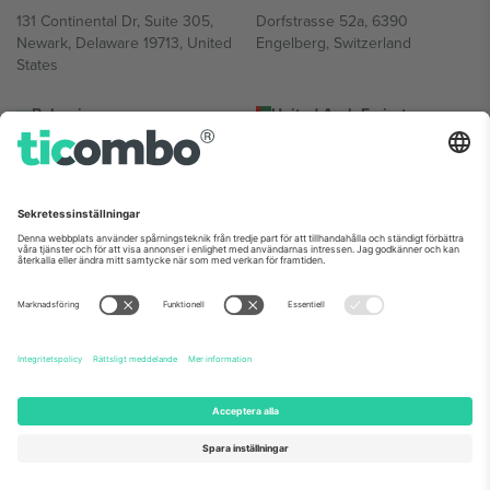
131 Continental Dr, Suite 305,
Dorfstrasse 52a, 6390
Newark, Delaware 19713, United
Engelberg, Switzerland
States
Bulgaria
United Arab Emirates
Regus Sofia City West, bul
UAE Dubai Silicon Oasis, DDP
Totleben 53-55, 1606 Sofia,
Building A1, Office 302, Dubai,
Bulgaria
United Arab Emirates
Mexico
Av Chapultepec 360, Roma
Norte, Cuauhtémoc, 06700
Ciudad de México, CDMX,
Mexico
Plattformsleverantörens juridiska enhet kan variera beroende på
plats, evenemang och/eller domän. För detaljer, se specifik
evenemangssida, avtryck och villkor.,
Leverantörens namn
och
Villkor.
© 2026 Ticombo. Alla rättigheter förbehållna.