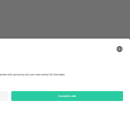
ondon, EC1V 1AW, United Kingdom
Switzerland