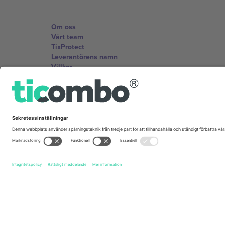
Om oss
Vårt team
TixProtect
Leverantörens namn
Villkor
Affiliate-program
Kontor och support
Germany
Unter den Linden 24, 10117 Berlin, Germany
United States
131 Continental Dr, Suite 305, Newark, Delaware 19713, 