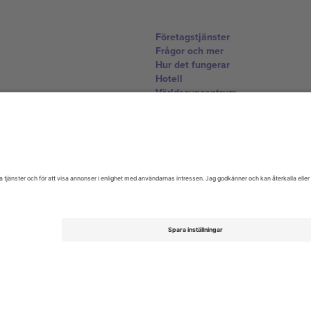
Företagstjänster
Frågor och mer
Hur det fungerar
Hotell
Världscupcentrum
Kontakta oss
United Kingdom
167 City Road, London, Greater L
Switzerland
United States
Dorfstrasse 52a, 6390 Engelberg, 