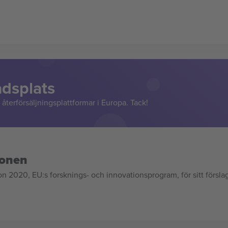
adsplats
återförsäljningsplattformar i Europa. Tack!
ionen
020, EU:s forsknings- och innovationsprogram, för sitt försla