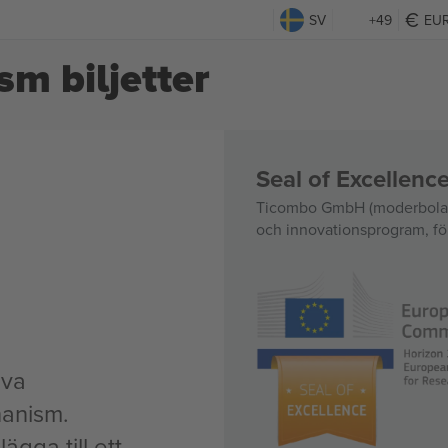
SV
+49
EU
sm biljetter
Seal of Excellen
Ticombo GmbH (moderbolag)
och innovationsprogram, för
iva
hanism.
ägga till ett