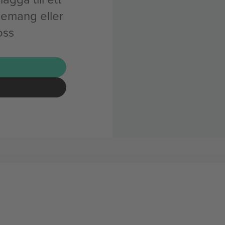
nemang eller
oss
G