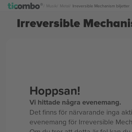
Musik
Metal
Irreversible Mechanism biljetter
Irreversible Mechani
Hoppsan!
Vi hittade några evenemang.
Det finns för närvarande inga akt
evenemang för Irreversible Mec
Om du tror att detta är fel kan du l