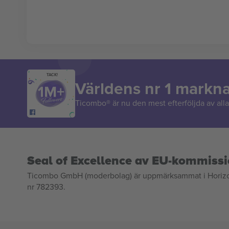
TACK!
Världens nr 1 markn
Ticombo® är nu den mest efterföljda av alla 
Seal of Excellence av EU-kommiss
Ticombo GmbH (moderbolag) är uppmärksammat i Horizon 2
nr 782393.