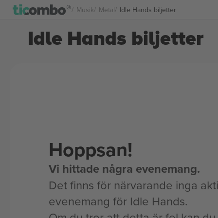
Musik
Metal
Idle Hands biljetter
Idle Hands biljetter
Hoppsan!
Vi hittade några evenemang.
Det finns för närvarande inga akt
evenemang för Idle Hands.
Om du tror att detta är fel kan du l