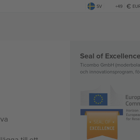
SV
+49
EU
Seal of Excellen
Ticombo GmbH (moderbolag)
och innovationsprogram, för
iva
ägga till ett