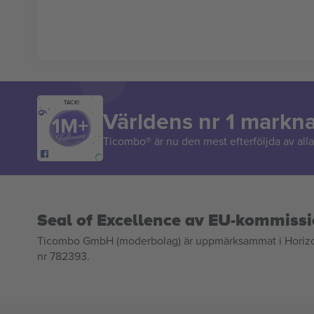
TACK!
Världens nr 1 markn
Ticombo® är nu den mest efterföljda av alla 
Seal of Excellence av EU-kommiss
Ticombo GmbH (moderbolag) är uppmärksammat i Horizon 2
nr 782393.