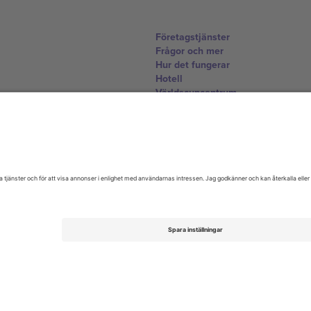
Företagstjänster
Frågor och mer
Hur det fungerar
Hotell
Världscupcentrum
Kontakta oss
United Kingdom
167 City Road, London, Greater L
Switzerland
United States
Dorfstrasse 52a, 6390 Engelberg, 