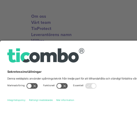
Om oss
Vårt team
TixProtect
Leverantörens namn
Villkor
Affiliate-program
Kontor och support
Germany
Unter den Linden 24, 10117 Berlin, Germany
United States
131 Continental Dr, Suite 305, Newark, Delaware 19713, 