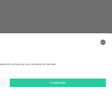
ondon, EC1V 1AW, United Kingdom
Switzerland