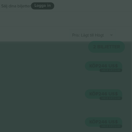
Logga in
Sälj dina biljetter
Pris: Lågt till Högt
2
BILJETTER
KÖP
246 US$
VARJE KATEGORI
KÖP
246 US$
VARJE KATEGORI
KÖP
246 US$
VARJE KATEGORI