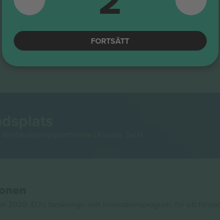
FORTSÄTT
adsplats
återförsäljningsplattformar i Europa. Tack!
ionen
020, EU:s forsknings- och innovationsprogram, för sitt försla