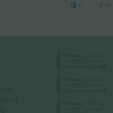
SV
+1
USD
Oberrang
Sektion 29
5.0 (2)
M-biljett
Företagssäljare
Lägsta evenemangspris på
Oberrang
Sektion 27
ver
5.0 (2)
M-biljett
Företagssäljare
Lägsta evenemangspris på
tsen
Oberrang
Sektion 22
ig
5.0 (2)
M-biljett
Företagssäljare