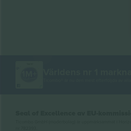
TACK!
Världens nr 1 markn
Ticombo® är nu den mest efterföljda av alla 
Seal of Excellence av EU-kommiss
Ticombo GmbH (moderbolag) är uppmärksammat i Horizon 2
nr 782393.