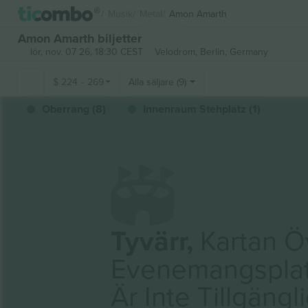
Musik
Metal
Amon Amarth
Amon Amarth biljetter
lör, nov. 07 26, 18:30 CEST
Velodrom,
Berlin, Germany
$
224
-
269
Alla säljare (9)
Oberrang (8)
Innenraum Stehplatz (1)
Tyvärr,
Kartan Ö
Evenemangspla
Är Inte Tillgängl