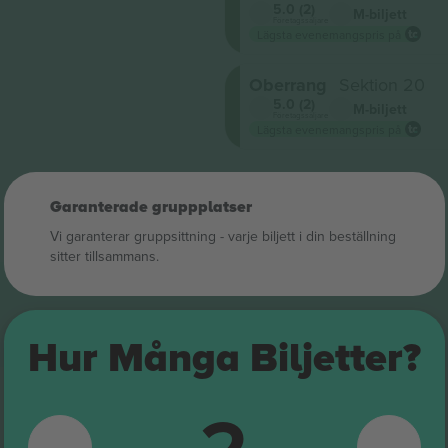
5.0 (2)
M-biljett
Företagssäljare
Lägsta evenemangspris på
Oberrang
Sektion 20
5.0 (2)
M-biljett
Företagssäljare
Lägsta evenemangspris på
Garanterade gruppplatser
Vi garanterar gruppsittning ‑ varje biljett i din beställning
sitter tillsammans.
Hur Många Biljetter?
2