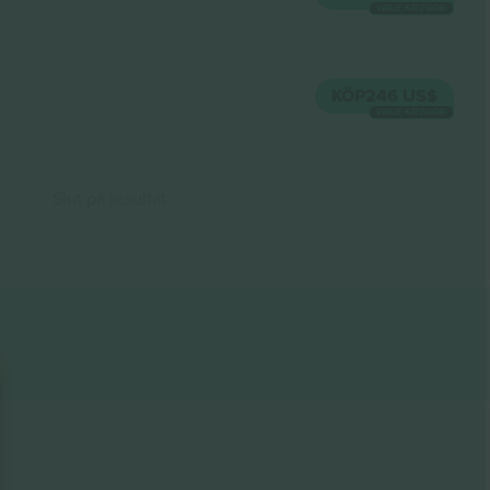
VARJE KATEGORI
KÖP
246 US$
VARJE KATEGORI
Slut på resultat