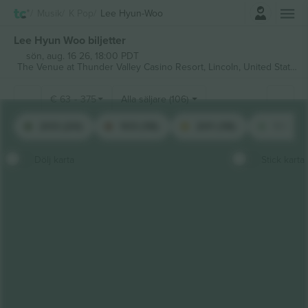
Logga in
Musik
K Pop
Lee Hyun-Woo
Lee Hyun Woo biljetter
sön, aug. 16 26, 18:00 PDT
The Venue at Thunder Valley Casino Resort,
Lincoln, United States
€
63
-
375
Alla säljare (106)
203 (20)
103 (18)
201 (18)
101 (17
Dölj karta
Stick karta