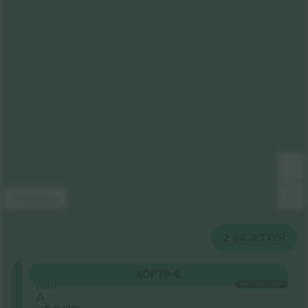
Förklaring
2
BILJETTER
302
KÖP
79 €
Rad
VARJE KATEGORI
A