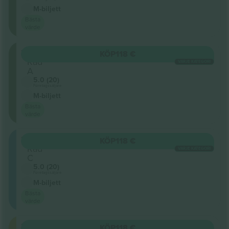
M-biljett
Bästa
värde
203
KÖP
118 €
Rad
VARJE KATEGORI
A
5.0 (20)
Företagssäljare
M-biljett
Bästa
värde
202
KÖP
118 €
Rad
VARJE KATEGORI
C
5.0 (20)
Företagssäljare
M-biljett
Bästa
värde
201
KÖP
118 €