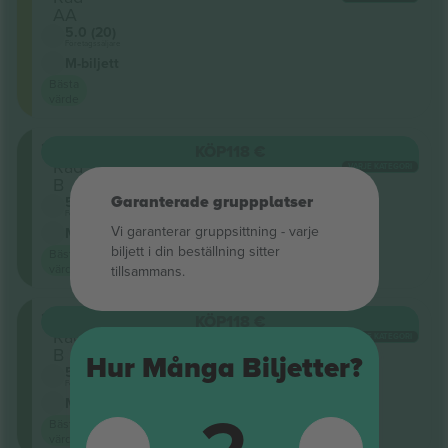
AA
5.0 (20)
Företagssäljare
M-biljett
Bästa
värde
203
KÖP
118 €
Rad
VARJE KATEGORI
B
Garanterade gruppplatser
5.0 (20)
Företagssäljare
Vi garanterar gruppsittning ‑ varje
M-biljett
biljett i din beställning sitter
Bästa
värde
tillsammans.
203
KÖP
118 €
Rad
VARJE KATEGORI
B
Hur Många Biljetter?
5.0 (20)
Företagssäljare
M-biljett
Bästa
värde