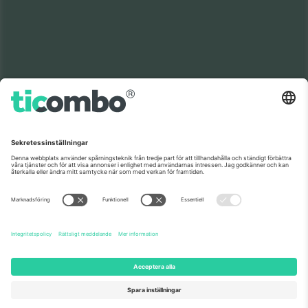
Världens nr 1
TACK!
marknadsplats
Ticombo® är nu den mest efterföljda av alla
återförsäljningsplattformar i Europa. Tack!
BÖRJA SÄLJA