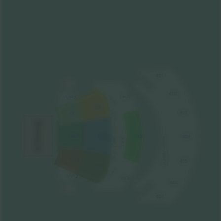
401
BAR
402
301
VIP 1
CLUB 1
201
403
LOGE 1
101
STAGE
202
302
404
102
CLUB 2
LOGE 2
BALCONY PREMIERE
LOGE 3
103
405
203
CLUB 3
VIP 2
303
406
BAR
407