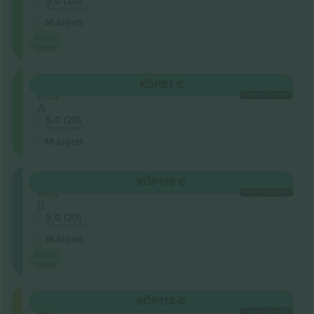
5.0 (20)
Företagssäljare
M-biljett
Bästa
värde
302
KÖP
81 €
Rad
VARJE KATEGORI
A
5.0 (20)
Företagssäljare
M-biljett
202
KÖP
118 €
Rad
VARJE KATEGORI
B
5.0 (20)
Företagssäljare
M-biljett
Bästa
värde
201
KÖP
118 €
Rad
VARJE KATEGORI