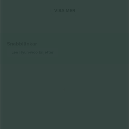
VISA MER
Snabblänkar
Lee Hyun-woo
biljetter