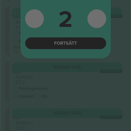
2
Upper
KÖP
221 US$
Tier
VARJE KATEGORI
Sektion
621
Företagssäljare
E-biljett
<3h
FORTSÄTT
Begränsad
vy
Upper
KÖP
221 US$
Tier
VARJE KATEGORI
Sektion
622
Företagssäljare
E-biljett
<3h
Upper
KÖP
221 US$
Tier
VARJE KATEGORI
Sektion
623