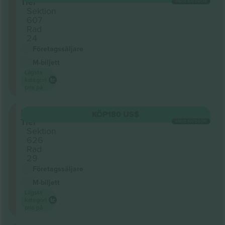
Tier
VARJE KATEGORI
Sektion
607
Rad
24
Företagssäljare
M-biljett
Lägsta
kategori
pris på
Upper
KÖP
180 US$
Tier
VARJE KATEGORI
Sektion
626
Rad
29
Företagssäljare
M-biljett
Lägsta
kategori
pris på