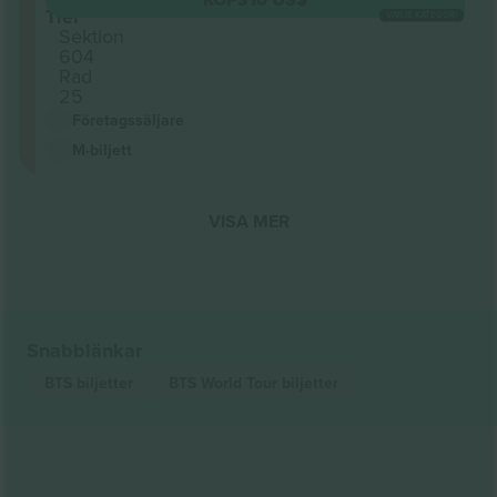
Tier
VARJE KATEGORI
Sektion
604
Rad
25
Företagssäljare
M-biljett
VISA MER
Snabblänkar
BTS
biljetter
BTS World Tour
biljetter