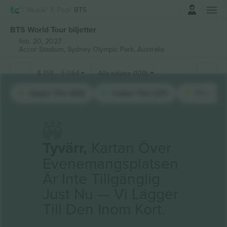
Logga in
Musik
K Pop
BTS
BTS World Tour biljetter
feb. 20, 2027
Accor Stadium,
Sydney Olympic Park, Australia
$
158
-
5 054
Alla säljare (109)
Upper Tier (60)
Lower Tier (27)
Floor (9)
Tyvärr,
Kartan Över
Evenemangsplatsen
Är Inte Tillgänglig
Just Nu — Vi Lägger
Till Den Inom Kort.