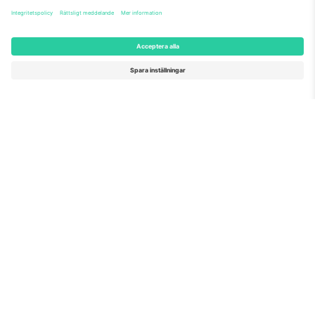
marknadsplats
Ticombo® är nu den mest efterföljda av alla
återförsäljningsplattformar i Europa. Tack!
BÖRJA SÄLJA
Seal of Excellence av EU-
kommissionen
Ticombo GmbH (moderbolag) är uppmärksammat i
Horizon 2020, EU:s forsknings- och innovationsprogram,
för sitt förslag nr 782393.