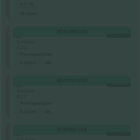
5.0 (4)
Företagssäljare
M-biljett
Upper
KÖP
286 US$
Tier
VARJE KATEGORI
Sektion
620
Företagssäljare
E-biljett
<3h
Upper
KÖP
286 US$
Tier
VARJE KATEGORI
Sektion
623
Företagssäljare
E-biljett
<3h
Upper
KÖP
286 US$
Tier
VARJE KATEGORI
Sektion