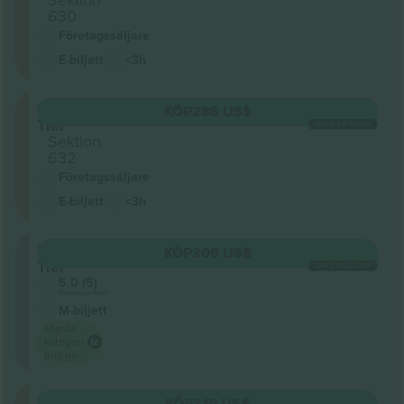
630
Företagssäljare
E-biljett
<3h
Upper
KÖP
286 US$
Tier
VARJE KATEGORI
Sektion
632
Företagssäljare
E-biljett
<3h
Middle
KÖP
306 US$
Tier
VARJE KATEGORI
5.0 (5)
Företagssäljare
M-biljett
Lägsta
kategori
pris på
Upper
KÖP
310 US$