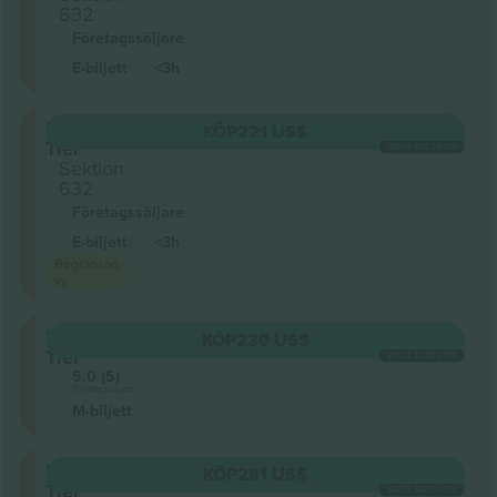
632
Företagssäljare
E-biljett
<3h
Upper
KÖP
221 US$
Tier
VARJE KATEGORI
Sektion
632
Företagssäljare
E-biljett
<3h
Begränsad
vy
Upper
KÖP
230 US$
Tier
VARJE KATEGORI
5.0 (5)
Företagssäljare
M-biljett
Upper
KÖP
281 US$
Tier
VARJE KATEGORI