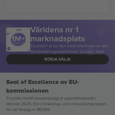
Världens nr 1
TACK!
marknadsplats
Ticombo® är nu den mest efterföljda av alla
återförsäljningsplattformar i Europa. Tack!
BÖRJA SÄLJA
Seal of Excellence av EU-
kommissionen
Ticombo GmbH (moderbolag) är uppmärksammat i
Horizon 2020, EU:s forsknings- och innovationsprogram,
för sitt förslag nr 782393.