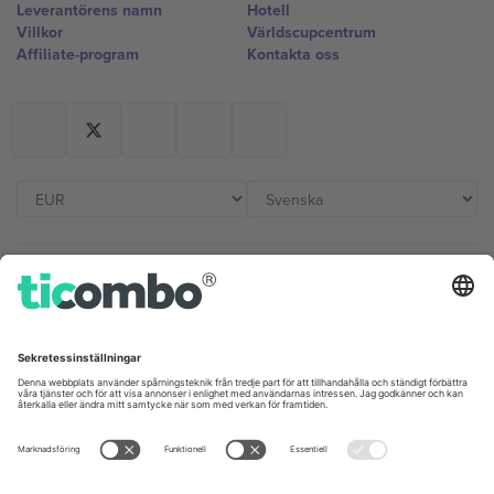
Leverantörens namn
Hotell
Villkor
Världscupcentrum
Affiliate-program
Kontakta oss
Kontor och support
Germany
United Kingdom
Unter den Linden 24, 10117
167 City Road, London, Greater
Berlin, Germany
London, EC1V 1AW, United
Kingdom
United States
Switzerland
131 Continental Dr, Suite 305,
Dorfstrasse 52a, 6390