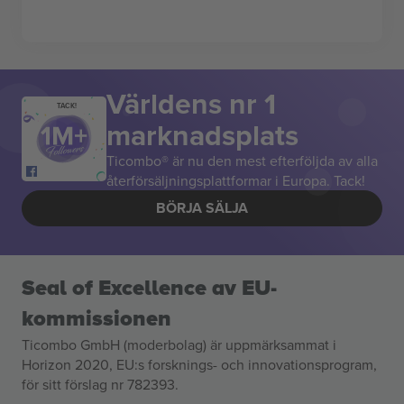
Världens nr 1
TACK!
marknadsplats
Ticombo® är nu den mest efterföljda av alla
återförsäljningsplattformar i Europa. Tack!
BÖRJA SÄLJA
Seal of Excellence av EU-
kommissionen
Ticombo GmbH (moderbolag) är uppmärksammat i
Horizon 2020, EU:s forsknings- och innovationsprogram,
för sitt förslag nr 782393.