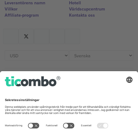
Leverantörens namn
Hotell
Villkor
Världscupcentrum
Affiliate-program
Kontakta oss
Kontor och support
Germany
United Kingdom
Unter den Linden 24, 10117
167 City Road, London, Greater
Berlin, Germany
London, EC1V 1AW, United
Kingdom
United States
Switzerland
131 Continental Dr, Suite 305,
Dorfstrasse 52a, 6390