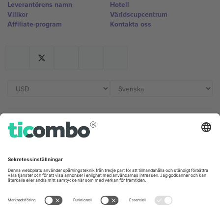
Leverantörens namn
Hotell
Villkor
Världscupcentrum
Affiliate-program
Kontakta oss
Kontor och support
Germany
United Kingdom
Unter den Linden 24, 10117
167 City Road, London, Greater
Berlin, Germany
London, EC1V 1AW, United
Kingdom
United States
Switzerland
131 Continental Dr, Suite 305,
Dorfstrasse 52a, 6390