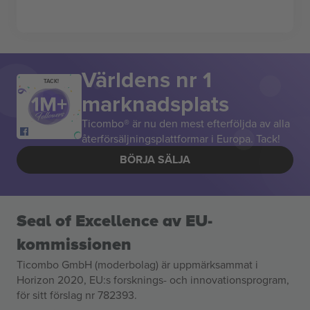
Världens nr 1
TACK!
marknadsplats
Ticombo® är nu den mest efterföljda av alla
återförsäljningsplattformar i Europa. Tack!
BÖRJA SÄLJA
Seal of Excellence av EU-
kommissionen
Ticombo GmbH (moderbolag) är uppmärksammat i
Horizon 2020, EU:s forsknings- och innovationsprogram,
för sitt förslag nr 782393.