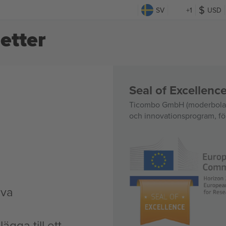
SV
+1
USD
etter
Seal of Excellen
Ticombo GmbH (moderbolag)
och innovationsprogram, för
iva
ägga till ett