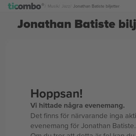
Musik
Jazz
Jonathan Batiste biljetter
Jonathan Batiste bilj
Hoppsan!
Vi hittade några evenemang.
Det finns för närvarande inga akt
evenemang för Jonathan Batiste.
Om du tror att detta är fel kan du l