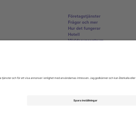
Företagstjänster
Frågor och mer
Hur det fungerar
Hotell
Världscupcentrum
Kontakta oss
United Kingdom
167 City Road, London, Greater L
Switzerland
United States
Dorfstrasse 52a, 6390 Engelberg, 