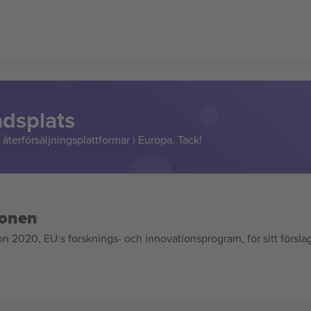
adsplats
återförsäljningsplattformar i Europa. Tack!
ionen
020, EU:s forsknings- och innovationsprogram, för sitt försla