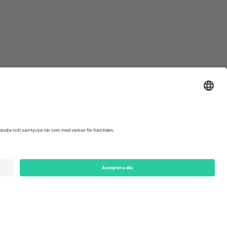
ondon, EC1V 1AW, United Kingdom
Switzerland