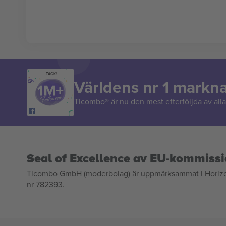
TACK!
Världens nr 1 markn
Ticombo® är nu den mest efterföljda av alla 
Seal of Excellence av EU-kommiss
Ticombo GmbH (moderbolag) är uppmärksammat i Horizon 2
nr 782393.