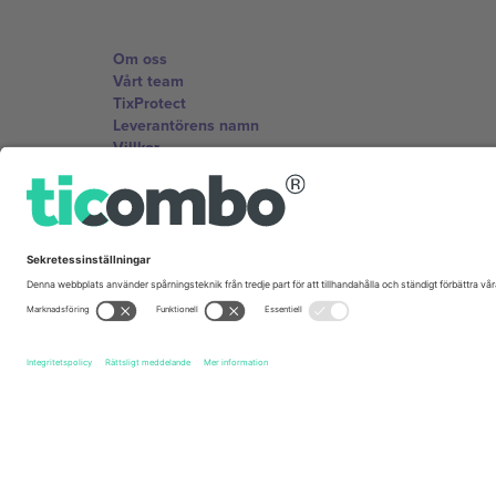
Om oss
Vårt team
TixProtect
Leverantörens namn
Villkor
Affiliate-program
Kontor och support
Germany
Unter den Linden 24, 10117 Berlin, Germany
United States
131 Continental Dr, Suite 305, Newark, Delaware 19713, 