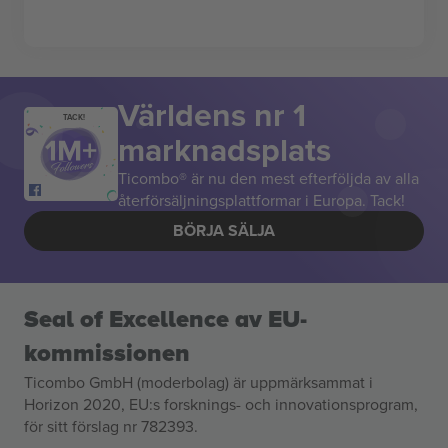
Världens nr 1
TACK!
marknadsplats
Ticombo® är nu den mest efterföljda av alla
återförsäljningsplattformar i Europa. Tack!
BÖRJA SÄLJA
Seal of Excellence av EU-
kommissionen
Ticombo GmbH (moderbolag) är uppmärksammat i
Horizon 2020, EU:s forsknings- och innovationsprogram,
för sitt förslag nr 782393.