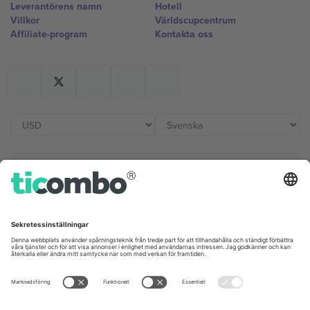
Leverantörens namn
Hotell
Villkor
Världscupcentrum
Affiliate-program
Kontakta oss
Kontor och support
Germany
United Kingdom
Unter den Linden 24, 10117
167 City Road, London, Greater
Berlin, Germany
London, EC1V 1AW, United
Kingdom
United States
Switzerland
131 Continental Dr, Suite 305,
Dorfstrasse 52a, 6390