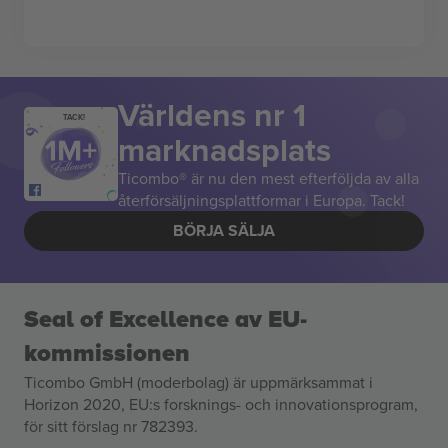
Världens nr 1
TACK!
marknadsplats
Ticombo® är nu den mest efterföljda av alla
återförsäljningsplattformar i Europa. Tack!
BÖRJA SÄLJA
Seal of Excellence av EU-
kommissionen
Ticombo GmbH (moderbolag) är uppmärksammat i
Horizon 2020, EU:s forsknings- och innovationsprogram,
för sitt förslag nr 782393.