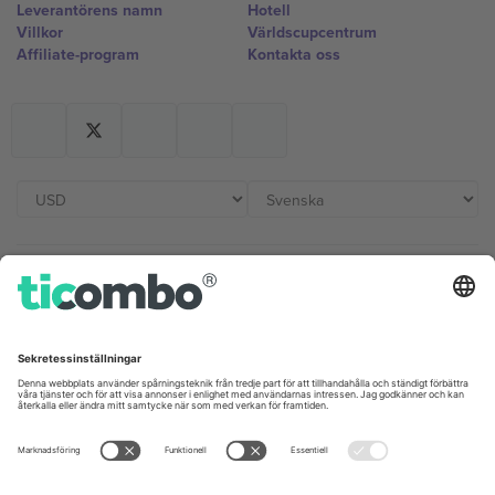
Leverantörens namn
Hotell
Villkor
Världscupcentrum
Affiliate-program
Kontakta oss
Kontor och support
Germany
United Kingdom
Unter den Linden 24, 10117
167 City Road, London, Greater
Berlin, Germany
London, EC1V 1AW, United
Kingdom
United States
Switzerland
131 Continental Dr, Suite 305,
Dorfstrasse 52a, 6390