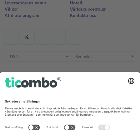
Leverantörens namn
Hotell
Villkor
Världscupcentrum
Affiliate-program
Kontakta oss
Kontor och support
Germany
United Kingdom
Unter den Linden 24, 10117
167 City Road, London, Greater
Berlin, Germany
London, EC1V 1AW, United
Kingdom
United States
Switzerland
131 Continental Dr, Suite 305,
Dorfstrasse 52a, 6390