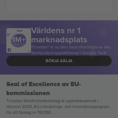
Världens nr 1
TACK!
marknadsplats
Ticombo® är nu den mest efterföljda av alla
återförsäljningsplattformar i Europa. Tack!
BÖRJA SÄLJA
Seal of Excellence av EU-
kommissionen
Ticombo GmbH (moderbolag) är uppmärksammat i
Horizon 2020, EU:s forsknings- och innovationsprogram,
för sitt förslag nr 782393.