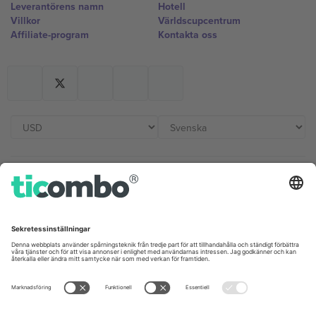
Leverantörens namn
Hotell
Villkor
Världscupcentrum
Affiliate-program
Kontakta oss
Kontor och support
Germany
United Kingdom
Unter den Linden 24, 10117
167 City Road, London, Greater
Berlin, Germany
London, EC1V 1AW, United
Kingdom
United States
Switzerland
131 Continental Dr, Suite 305,
Dorfstrasse 52a, 6390