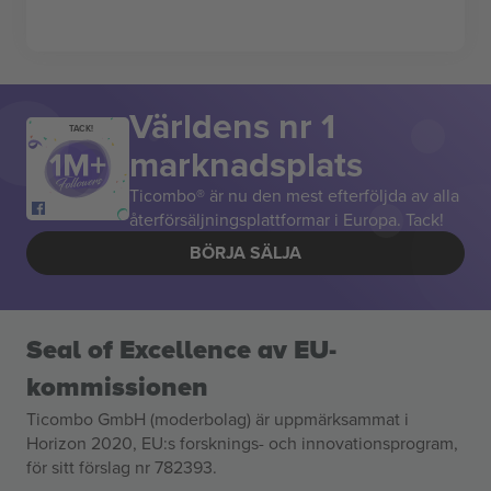
Världens nr 1
TACK!
marknadsplats
Ticombo® är nu den mest efterföljda av alla
återförsäljningsplattformar i Europa. Tack!
BÖRJA SÄLJA
Seal of Excellence av EU-
kommissionen
Ticombo GmbH (moderbolag) är uppmärksammat i
Horizon 2020, EU:s forsknings- och innovationsprogram,
för sitt förslag nr 782393.