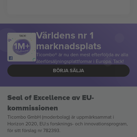
Världens nr 1
TACK!
marknadsplats
Ticombo® är nu den mest efterföljda av alla
återförsäljningsplattformar i Europa. Tack!
BÖRJA SÄLJA
Seal of Excellence av EU-
kommissionen
Ticombo GmbH (moderbolag) är uppmärksammat i
Horizon 2020, EU:s forsknings- och innovationsprogram,
för sitt förslag nr 782393.