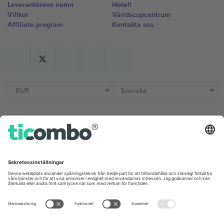
Leverantörens namn
Hotell
Villkor
Världscupcentrum
Affiliate-program
Kontakta oss
Kontor och support
Germany
United Kingdom
Unter den Linden 24, 10117
167 City Road, London, Greater
Berlin, Germany
London, EC1V 1AW, United
Kingdom
United States
Switzerland
131 Continental Dr, Suite 305,
Dorfstrasse 52a, 6390