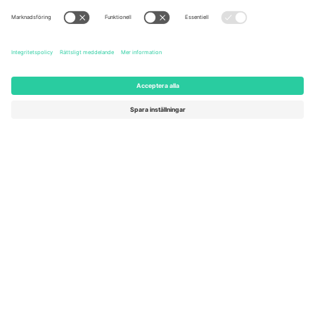
United States
Switzerland
131 Continental Dr, Suite 305,
Dorfstrasse 52a, 6390
Newark, Delaware 19713, United
Engelberg, Switzerland
States
Bulgaria
United Arab Emirates
Regus Sofia City West, bul
UAE Dubai Silicon Oasis, DDP
Totleben 53-55, 1606 Sofia,
Building A1, Office 302, Dubai,
Bulgaria
United Arab Emirates
Mexico
Av Chapultepec 360, Roma
Norte, Cuauhtémoc, 06700
Ciudad de México, CDMX,
Mexico
Plattformsleverantörens juridiska enhet kan variera beroende på
plats, evenemang och/eller domän. För detaljer, se specifik
evenemangssida, avtryck och villkor.,
Leverantörens namn
och
Villkor.
© 2026 Ticombo. Alla rättigheter förbehållna.