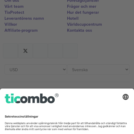
Om oss
Företagstjänster
Vårt team
Frågor och mer
TixProtect
Hur det fungerar
Leverantörens namn
Hotell
Villkor
Världscupcentrum
Affiliate-program
Kontakta oss
Kontor och support
Germany
United Kingdom
Unter den Linden 24, 10117
167 City Road, London, Greater
Berlin, Germany
London, EC1V 1AW, United
Kingdom