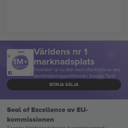
Världens nr 1
TACK!
marknadsplats
Ticombo® är nu den mest efterföljda av alla
återförsäljningsplattformar i Europa. Tack!
BÖRJA SÄLJA
Seal of Excellence av EU-
kommissionen
Ticombo GmbH (moderbolag) är uppmärksammat i