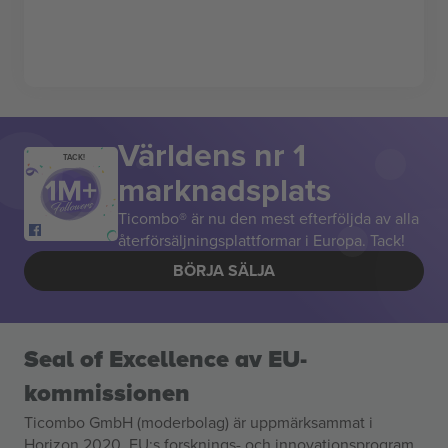
Världens nr 1
TACK!
marknadsplats
Ticombo® är nu den mest efterföljda av alla
återförsäljningsplattformar i Europa. Tack!
BÖRJA SÄLJA
Seal of Excellence av EU-
kommissionen
Ticombo GmbH (moderbolag) är uppmärksammat i
Horizon 2020, EU:s forsknings- och innovationsprogram,