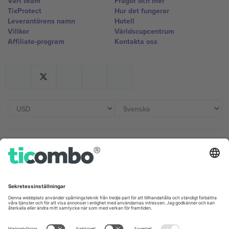
Vårt team
Frågor och mer
TixProtect
Hur det fungerar
Leverantörens namn
Hotell
Villkor
Världscupcentrum
Affiliate-program
Kontakta oss
Kontor och support
Germany
United Kingdom
Unter den Linden 24, 10117
167 City Road, London, Greater
Berlin, Germany
London, EC1V 1AW, United
Kingdom
United States
Switzerland