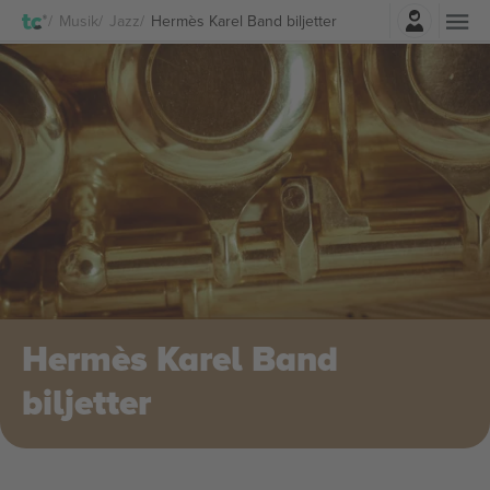
Logga in
Musik
Jazz
Hermès Karel Band biljetter
Hermès Karel Band
biljetter