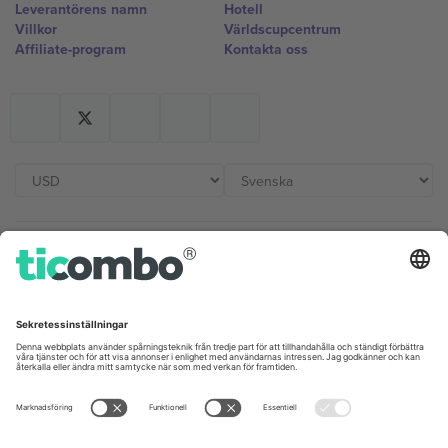
Leverantörens namn
Hotell
Villkor
Världscupcentrum
Affiliate-program
Kontakta oss
Kontor och support
Germany
United Kingdom
Unter den Linden 24, 10117
167 City Road, London, Greater
Berlin, Germany
London, EC1V 1AW, United
Kingdom
United States
Switzerland
131 Continental Dr, Suite 305,
Dorfstrasse 52a, 6390