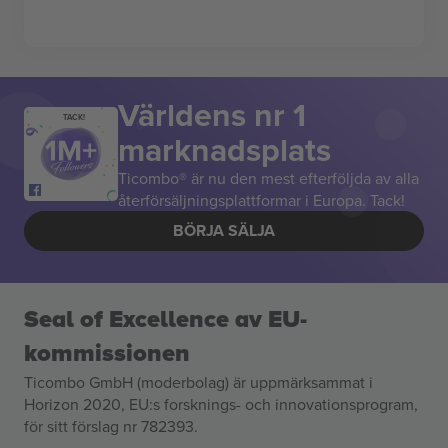
Världens nr 1
TACK!
marknadsplats
Ticombo® är nu den mest efterföljda av alla
återförsäljningsplattformar i Europa. Tack!
BÖRJA SÄLJA
Seal of Excellence av EU-
kommissionen
Ticombo GmbH (moderbolag) är uppmärksammat i
Horizon 2020, EU:s forsknings- och innovationsprogram,
för sitt förslag nr 782393.