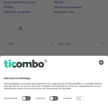
Leverantörens namn
Hotell
Villkor
Världscupcentrum
Affiliate-program
Kontakta oss
Kontor och support
Germany
United Kingdom
Unter den Linden 24, 10117
167 City Road, London, Greater
Berlin, Germany
London, EC1V 1AW, United
Kingdom
United States
Switzerland
131 Continental Dr, Suite 305,
Dorfstrasse 52a, 6390