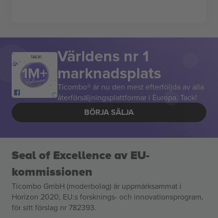
Världens nr 1
TACK!
marknadsplats
Ticombo® är nu den mest efterföljda av alla
återförsäljningsplattformar i Europa. Tack!
BÖRJA SÄLJA
Seal of Excellence av EU-
kommissionen
Ticombo GmbH (moderbolag) är uppmärksammat i
Horizon 2020, EU:s forsknings- och innovationsprogram,
för sitt förslag nr 782393.