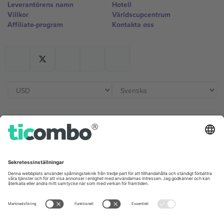
Leverantörens namn
Hotell
Villkor
Världscupcentrum
Affiliate-program
Kontakta oss
Kontor och support
Germany
United Kingdom
Unter den Linden 24, 10117
167 City Road, London, Greater
Berlin, Germany
London, EC1V 1AW, United
Kingdom
United States
Switzerland
131 Continental Dr, Suite 305,
Dorfstrasse 52a, 6390