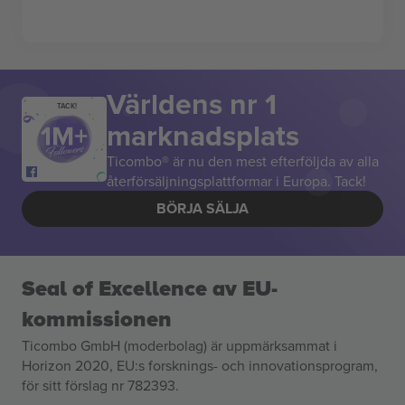
Världens nr 1
TACK!
marknadsplats
Ticombo® är nu den mest efterföljda av alla
återförsäljningsplattformar i Europa. Tack!
BÖRJA SÄLJA
Seal of Excellence av EU-
kommissionen
Ticombo GmbH (moderbolag) är uppmärksammat i
Horizon 2020, EU:s forsknings- och innovationsprogram,
för sitt förslag nr 782393.