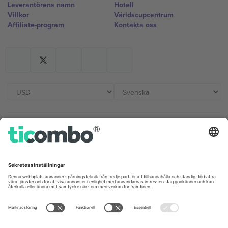
Leverantörens namn
Hotell
Villkor
Världscupcentrum
Affiliate-program
Kontakta oss
Kontor och support
Germany
United Kingdom
Unter den Linden 24, 10117
167 City Road, London, Greater
Berlin, Germany
London, EC1V 1AW, United
Kingdom
United States
Switzerland
131 Continental Dr, Suite 305,
Dorfstrasse 52a, 6390