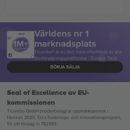
Världens nr 1
TACK!
marknadsplats
Ticombo® är nu den mest efterföljda av alla
återförsäljningsplattformar i Europa. Tack!
BÖRJA SÄLJA
Seal of Excellence av EU-
kommissionen
Ticombo GmbH (moderbolag) är uppmärksammat i
Horizon 2020, EU:s forsknings- och innovationsprogram,
för sitt förslag nr 782393.