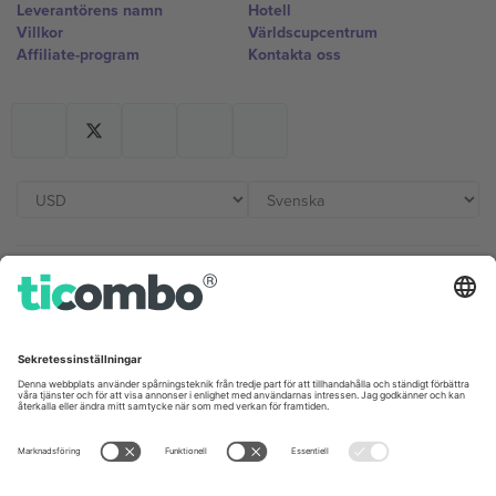
Leverantörens namn
Hotell
Villkor
Världscupcentrum
Affiliate-program
Kontakta oss
Kontor och support
Germany
United Kingdom
Unter den Linden 24, 10117
167 City Road, London, Greater
Berlin, Germany
London, EC1V 1AW, United
Kingdom
United States
Switzerland
131 Continental Dr, Suite 305,
Dorfstrasse 52a, 6390