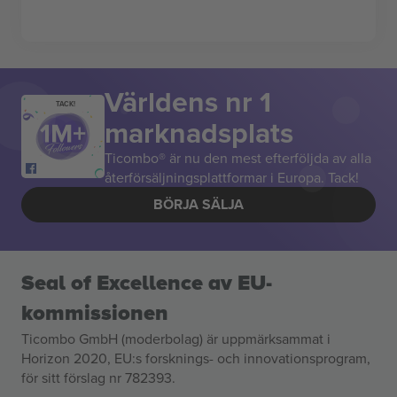
Världens nr 1
TACK!
marknadsplats
Ticombo® är nu den mest efterföljda av alla
återförsäljningsplattformar i Europa. Tack!
BÖRJA SÄLJA
Seal of Excellence av EU-
kommissionen
Ticombo GmbH (moderbolag) är uppmärksammat i
Horizon 2020, EU:s forsknings- och innovationsprogram,
för sitt förslag nr 782393.