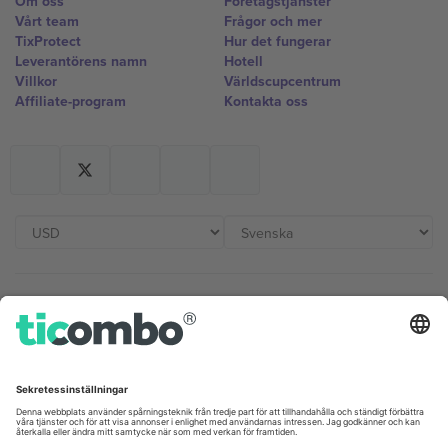
Om oss
Företagstjänster
Vårt team
Frågor och mer
TixProtect
Hur det fungerar
Leverantörens namn
Hotell
Villkor
Världscupcentrum
Affiliate-program
Kontakta oss
Kontor och support
Germany
United Kingdom
Unter den Linden 24, 10117
167 City Road, London, Greater
Berlin, Germany
London, EC1V 1AW, United
Kingdom