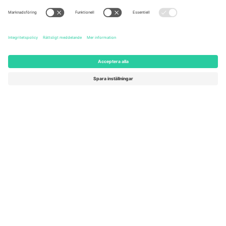
United States
Switzerland
131 Continental Dr, Suite 305,
Dorfstrasse 52a, 6390
Newark, Delaware 19713, United
Engelberg, Switzerland
States
Bulgaria
United Arab Emirates
Regus Sofia City West, bul
UAE Dubai Silicon Oasis, DDP
Totleben 53-55, 1606 Sofia,
Building A1, Office 302, Dubai,
Bulgaria
United Arab Emirates
Mexico
Av Chapultepec 360, Roma
Norte, Cuauhtémoc, 06700
Ciudad de México, CDMX,
Mexico
Plattformsleverantörens juridiska enhet kan variera beroende på
plats, evenemang och/eller domän. För detaljer, se specifik
evenemangssida, avtryck och villkor.,
Leverantörens namn
och
Villkor.
© 2026 Ticombo. Alla rättigheter förbehållna.