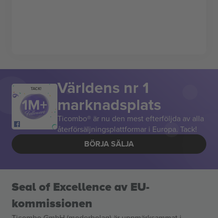
Världens nr 1
TACK!
marknadsplats
Ticombo® är nu den mest efterföljda av alla
återförsäljningsplattformar i Europa. Tack!
BÖRJA SÄLJA
Seal of Excellence av EU-
kommissionen
Ticombo GmbH (moderbolag) är uppmärksammat i