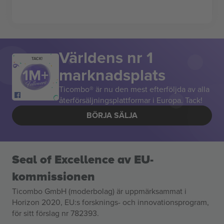
Världens nr 1
TACK!
marknadsplats
Ticombo® är nu den mest efterföljda av alla
återförsäljningsplattformar i Europa. Tack!
BÖRJA SÄLJA
Seal of Excellence av EU-
kommissionen
Ticombo GmbH (moderbolag) är uppmärksammat i
Horizon 2020, EU:s forsknings- och innovationsprogram,
för sitt förslag nr 782393.