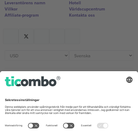
Leverantörens namn
Hotell
Villkor
Världscupcentrum
Affiliate-program
Kontakta oss
Kontor och support
Germany
United Kingdom
Unter den Linden 24, 10117
167 City Road, London, Greater
Berlin, Germany
London, EC1V 1AW, United
Kingdom
United States
Switzerland
131 Continental Dr, Suite 305,
Dorfstrasse 52a, 6390