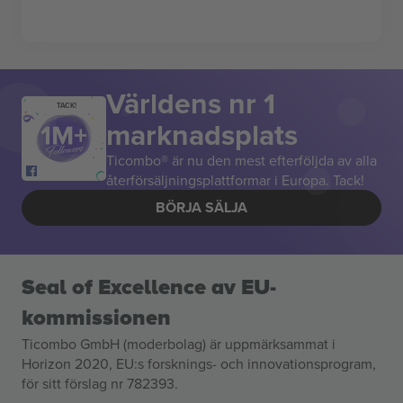
Världens nr 1
TACK!
marknadsplats
Ticombo® är nu den mest efterföljda av alla
återförsäljningsplattformar i Europa. Tack!
BÖRJA SÄLJA
Seal of Excellence av EU-
kommissionen
Ticombo GmbH (moderbolag) är uppmärksammat i
Horizon 2020, EU:s forsknings- och innovationsprogram,
för sitt förslag nr 782393.