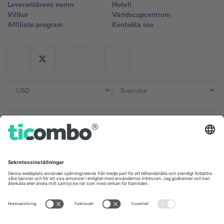
Leverantörens namn
Hotell
Villkor
Världscupcentrum
Affiliate-program
Kontakta oss
Kontor och support
Germany
United Kingdom
Unter den Linden 24, 10117
167 City Road, London, Greater
Berlin, Germany
London, EC1V 1AW, United
Kingdom
United States
Switzerland
131 Continental Dr, Suite 305,
Dorfstrasse 52a, 6390