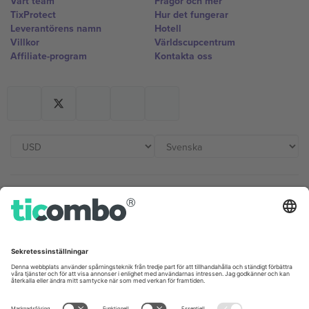
Vårt team
Frågor och mer
TixProtect
Hur det fungerar
Leverantörens namn
Hotell
Villkor
Världscupcentrum
Affiliate-program
Kontakta oss
Kontor och support
Germany
United Kingdom
Unter den Linden 24, 10117
167 City Road, London, Greater
Berlin, Germany
London, EC1V 1AW, United
Kingdom
United States
Switzerland