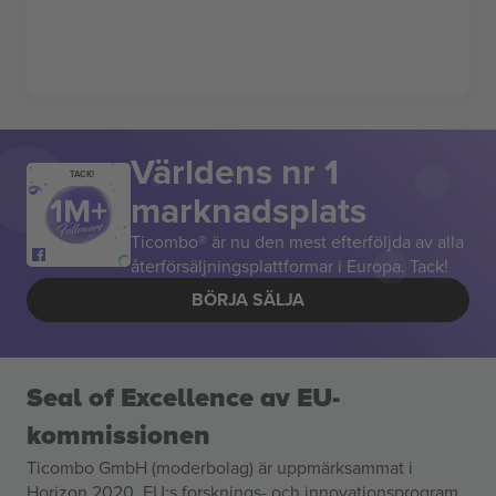
Världens nr 1
TACK!
marknadsplats
Ticombo® är nu den mest efterföljda av alla
återförsäljningsplattformar i Europa. Tack!
BÖRJA SÄLJA
Seal of Excellence av EU-
kommissionen
Ticombo GmbH (moderbolag) är uppmärksammat i
Horizon 2020, EU:s forsknings- och innovationsprogram,