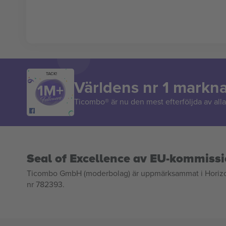
TACK!
Världens nr 1 markn
Ticombo® är nu den mest efterföljda av alla 
Seal of Excellence av EU-kommiss
Ticombo GmbH (moderbolag) är uppmärksammat i Horizon 2
nr 782393.