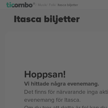
Musik
Folk
Itasca biljetter
Itasca biljetter
Hoppsan!
Vi hittade några evenemang.
Det finns för närvarande inga akt
evenemang för Itasca.
Om du tror att detta är fel kan du l