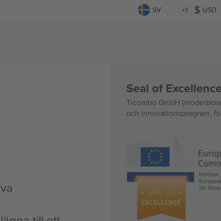
SV
+1
USD
Seal of Excellen
Ticombo GmbH (moderbolag)
och innovationsprogram, för
iva
ägga till ett