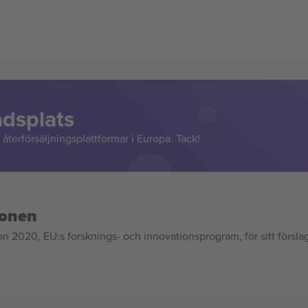
adsplats
återförsäljningsplattformar i Europa. Tack!
ionen
020, EU:s forsknings- och innovationsprogram, för sitt försla