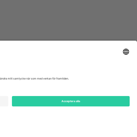
ondon, EC1V 1AW, United Kingdom
Switzerland