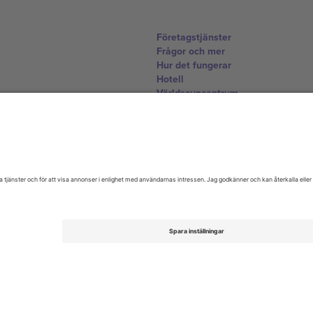
Företagstjänster
Frågor och mer
Hur det fungerar
Hotell
Världscupcentrum
Kontakta oss
United Kingdom
167 City Road, London, Greater L
Switzerland
United States
Dorfstrasse 52a, 6390 Engelberg, 