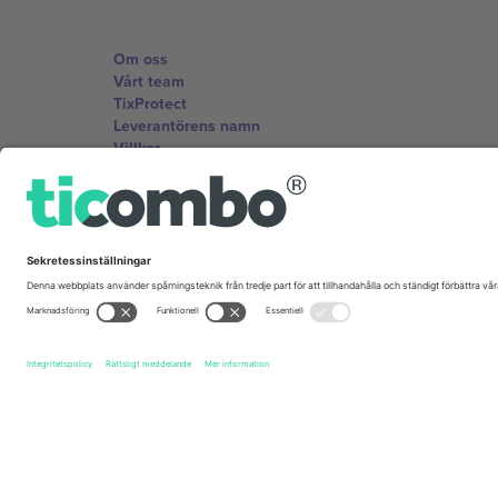
Om oss
Vårt team
TixProtect
Leverantörens namn
Villkor
Affiliate-program
Kontor och support
Germany
Unter den Linden 24, 10117 Berlin, Germany
United States
131 Continental Dr, Suite 305, Newark, Delaware 19713, 