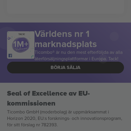
Världens nr 1
TACK!
marknadsplats
Ticombo® är nu den mest efterföljda av alla
återförsäljningsplattformar i Europa. Tack!
BÖRJA SÄLJA
Seal of Excellence av EU-
kommissionen
Ticombo GmbH (moderbolag) är uppmärksammat i
Horizon 2020, EU:s forsknings- och innovationsprogram,
för sitt förslag nr 782393.