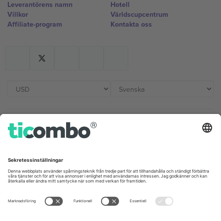
Leverantörens namn
Hotell
Villkor
Världscupcentrum
Affiliate-program
Kontakta oss
Kontor och support
Germany
United Kingdom
Unter den Linden 24, 10117
167 City Road, London, Greater
Berlin, Germany
London, EC1V 1AW, United
Kingdom
United States
Switzerland
131 Continental Dr, Suite 305,
Dorfstrasse 52a, 6390