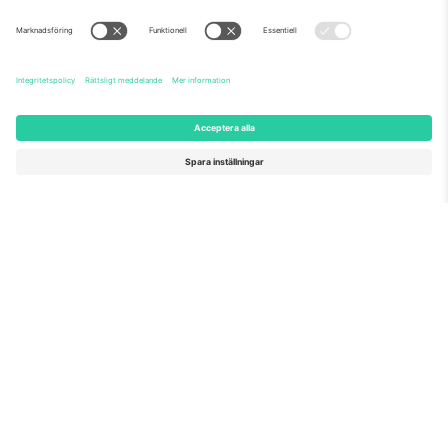
Om oss
Företagstjänster
Vårt team
Frågor och mer
TixProtect
Hur det fungerar
Leverantörens namn
Hotell
Villkor
Världscupcentrum
Affiliate-program
Kontakta oss
Kontor och support
Germany
United Kingdom
Unter den Linden 24, 10117
167 City Road, London, Greater
Berlin, Germany
London, EC1V 1AW, United
Kingdom