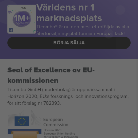
Världens nr 1
TACK!
marknadsplats
Ticombo® är nu den mest efterföljda av alla
återförsäljningsplattformar i Europa. Tack!
BÖRJA SÄLJA
Seal of Excellence av EU-
kommissionen
Ticombo GmbH (moderbolag) är uppmärksammat i
Horizon 2020, EU:s forsknings- och innovationsprogram,
för sitt förslag nr 782393.