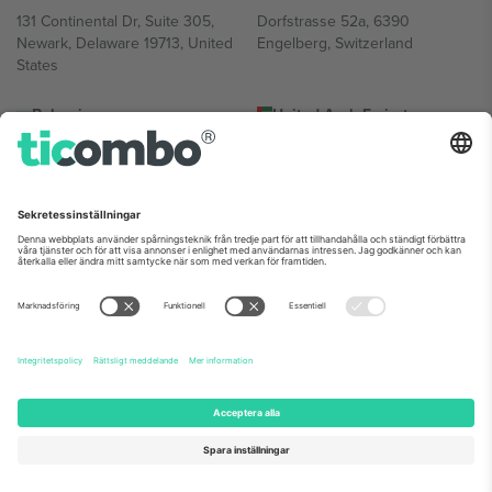
131 Continental Dr, Suite 305,
Dorfstrasse 52a, 6390
Newark, Delaware 19713, United
Engelberg, Switzerland
States
Bulgaria
United Arab Emirates
Regus Sofia City West, bul
UAE Dubai Silicon Oasis, DDP
Totleben 53-55, 1606 Sofia,
Building A1, Office 302, Dubai,
Bulgaria
United Arab Emirates
Mexico
Av Chapultepec 360, Roma
Norte, Cuauhtémoc, 06700
Ciudad de México, CDMX,
Mexico
Plattformsleverantörens juridiska enhet kan variera beroende på
plats, evenemang och/eller domän. För detaljer, se specifik
evenemangssida, avtryck och villkor.,
Leverantörens namn
och
Villkor.
© 2026 Ticombo. Alla rättigheter förbehållna.