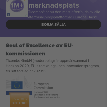
marknadsplats
Ticombo® är nu den mest efterföljda av alla
återförsäljningsplattformar i Europa. Tack!
BÖRJA SÄLJA
Seal of Excellence av EU-
kommissionen
Ticombo GmbH (moderbolag) är uppmärksammat i
Horizon 2020, EU:s forsknings- och innovationsprogram,
för sitt förslag nr 782393.