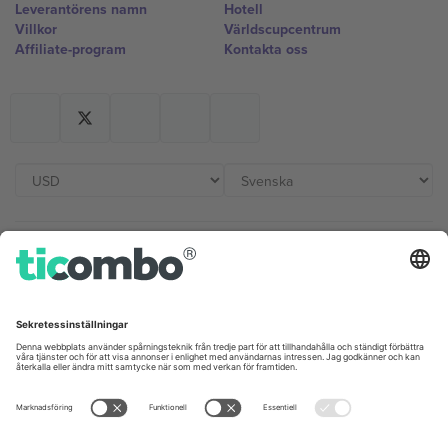
Leverantörens namn
Hotell
Villkor
Världscupcentrum
Affiliate-program
Kontakta oss
Kontor och support
Germany
United Kingdom
Unter den Linden 24, 10117
167 City Road, London, Greater
Berlin, Germany
London, EC1V 1AW, United
Kingdom
United States
Switzerland
131 Continental Dr, Suite 305,
Dorfstrasse 52a, 6390