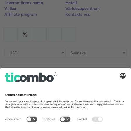
Leverantörens namn
Hotell
Villkor
Världscupcentrum
Affiliate-program
Kontakta oss
Kontor och support
Germany
United Kingdom
Unter den Linden 24, 10117
167 City Road, London, Greater
Berlin, Germany
London, EC1V 1AW, United
Kingdom
United States
Switzerland
131 Continental Dr, Suite 305,
Dorfstrasse 52a, 6390