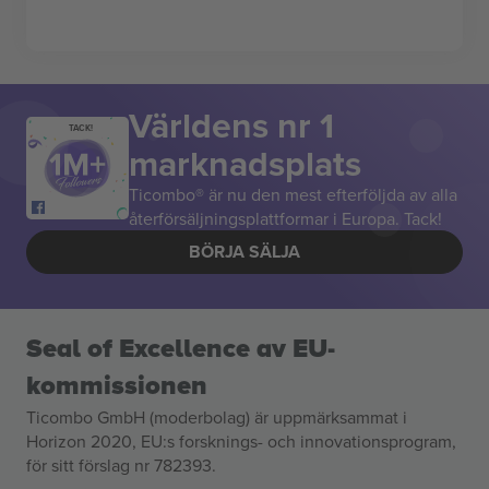
Världens nr 1
TACK!
marknadsplats
Ticombo® är nu den mest efterföljda av alla
återförsäljningsplattformar i Europa. Tack!
BÖRJA SÄLJA
Seal of Excellence av EU-
kommissionen
Ticombo GmbH (moderbolag) är uppmärksammat i
Horizon 2020, EU:s forsknings- och innovationsprogram,
för sitt förslag nr 782393.