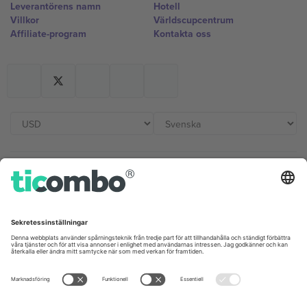
Leverantörens namn
Hotell
Villkor
Världscupcentrum
Affiliate-program
Kontakta oss
Kontor och support
Germany
United Kingdom
Unter den Linden 24, 10117
167 City Road, London, Greater
Berlin, Germany
London, EC1V 1AW, United
Kingdom
United States
Switzerland
131 Continental Dr, Suite 305,
Dorfstrasse 52a, 6390