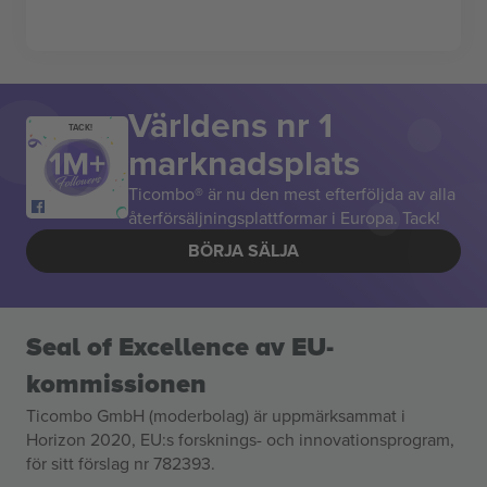
Världens nr 1
TACK!
marknadsplats
Ticombo® är nu den mest efterföljda av alla
återförsäljningsplattformar i Europa. Tack!
BÖRJA SÄLJA
Seal of Excellence av EU-
kommissionen
Ticombo GmbH (moderbolag) är uppmärksammat i
Horizon 2020, EU:s forsknings- och innovationsprogram,
för sitt förslag nr 782393.