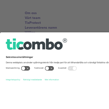
Om oss
Vårt team
TixProtect
Leverantörens namn
Villkor
Affiliate-program
Kontor och support
Germany
Unter den Linden 24, 10117 Berlin, Germany
United States
131 Continental Dr, Suite 305, Newark, Delaware 19713, 