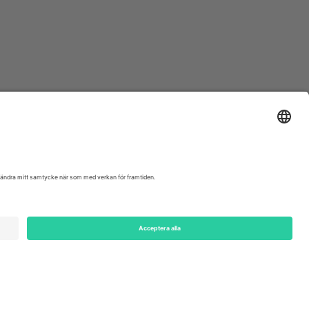
ondon, EC1V 1AW, United Kingdom
Switzerland