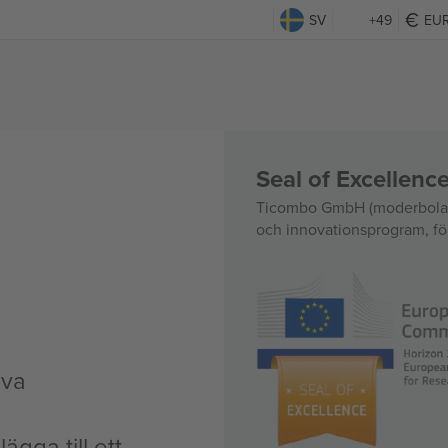
SV
+49
EU
Seal of Excellen
Ticombo GmbH (moderbolag)
och innovationsprogram, för
iva
ägga till ett