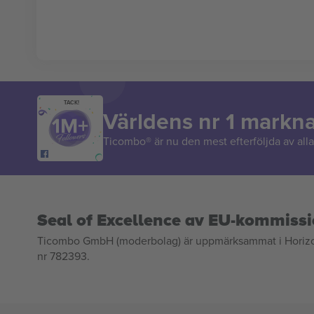
TACK!
Världens nr 1 markn
Ticombo® är nu den mest efterföljda av alla 
Seal of Excellence av EU-kommiss
Ticombo GmbH (moderbolag) är uppmärksammat i Horizon 2
nr 782393.