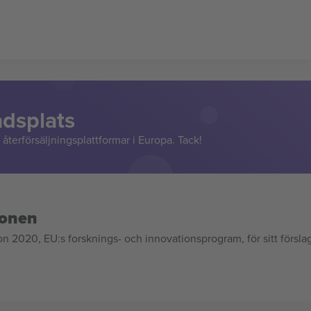
adsplats
återförsäljningsplattformar i Europa. Tack!
ionen
020, EU:s forsknings- och innovationsprogram, för sitt försla