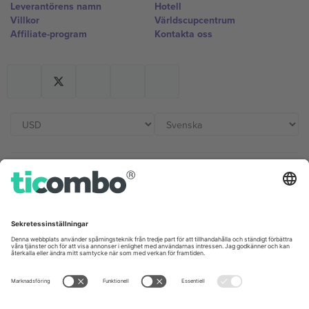
Leverantörens namn
Hotell
Villkor
Världscupcentrum
Affiliate-program
Kontakta oss
Kontor och support
Germany
United Kingdom
Unter den Linden 24, 10117
167 City Road, London, Greater
Berlin, Germany
London, EC1V 1AW, United
Kingdom
United States
Switzerland
131 Continental Dr, Suite 305,
Dorfstrasse 52a, 6390