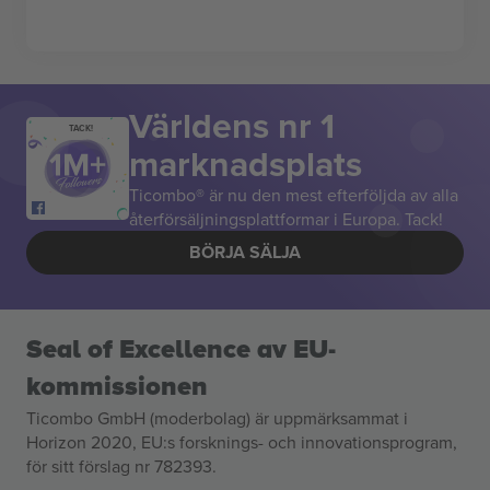
Världens nr 1
TACK!
marknadsplats
Ticombo® är nu den mest efterföljda av alla
återförsäljningsplattformar i Europa. Tack!
BÖRJA SÄLJA
Seal of Excellence av EU-
kommissionen
Ticombo GmbH (moderbolag) är uppmärksammat i
Horizon 2020, EU:s forsknings- och innovationsprogram,
för sitt förslag nr 782393.