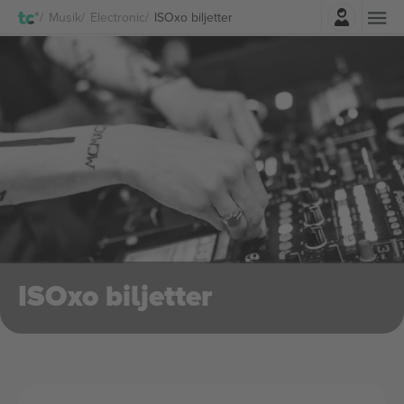
Logga in
Musik
Electronic
ISOxo biljetter
ISOxo biljetter