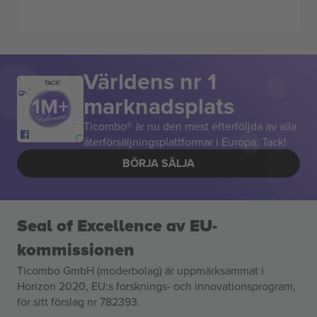
Världens nr 1
TACK!
marknadsplats
Ticombo® är nu den mest efterföljda av alla
återförsäljningsplattformar i Europa. Tack!
BÖRJA SÄLJA
Seal of Excellence av EU-
kommissionen
Ticombo GmbH (moderbolag) är uppmärksammat i
Horizon 2020, EU:s forsknings- och innovationsprogram,
för sitt förslag nr 782393.