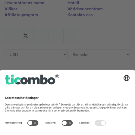
Leverantörens namn
Hotell
Villkor
Världscupcentrum
Affiliate-program
Kontakta oss
Kontor och support
Germany
United Kingdom
Unter den Linden 24, 10117
167 City Road, London, Greater
Berlin, Germany
London, EC1V 1AW, United
Kingdom
United States
Switzerland
131 Continental Dr, Suite 305,
Dorfstrasse 52a, 6390