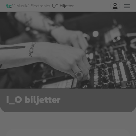
Logga in
Musik
Electronic
I_O biljetter
I_O biljetter