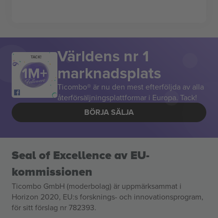
Världens nr 1
TACK!
marknadsplats
Ticombo® är nu den mest efterföljda av alla
återförsäljningsplattformar i Europa. Tack!
BÖRJA SÄLJA
Seal of Excellence av EU-
kommissionen
Ticombo GmbH (moderbolag) är uppmärksammat i
Horizon 2020, EU:s forsknings- och innovationsprogram,
för sitt förslag nr 782393.