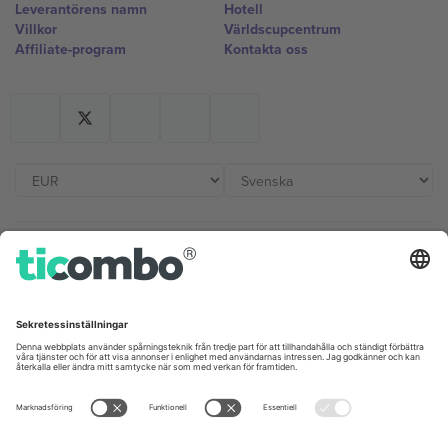
Leverantörens namn
Hotell
Villkor
Världscupcentrum
Affiliate-program
Kontakta oss
Kontor och support
Germany
United Kingdom
Unter den Linden 24, 10117
167 City Road, London, Greater
Berlin, Germany
London, EC1V 1AW, United
Kingdom
United States
Switzerland
131 Continental Dr, Suite 305,
Dorfstrasse 52a, 6390