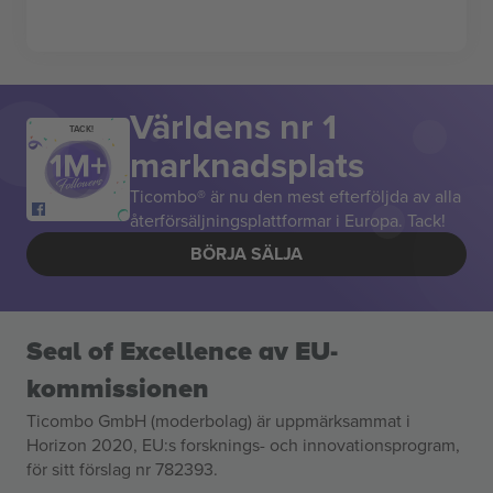
Världens nr 1
TACK!
marknadsplats
Ticombo® är nu den mest efterföljda av alla
återförsäljningsplattformar i Europa. Tack!
BÖRJA SÄLJA
Seal of Excellence av EU-
kommissionen
Ticombo GmbH (moderbolag) är uppmärksammat i
Horizon 2020, EU:s forsknings- och innovationsprogram,
för sitt förslag nr 782393.