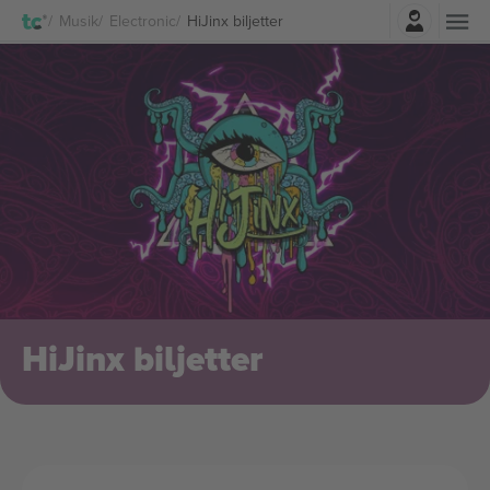
Logga in
Musik
Electronic
HiJinx biljetter
HiJinx biljetter