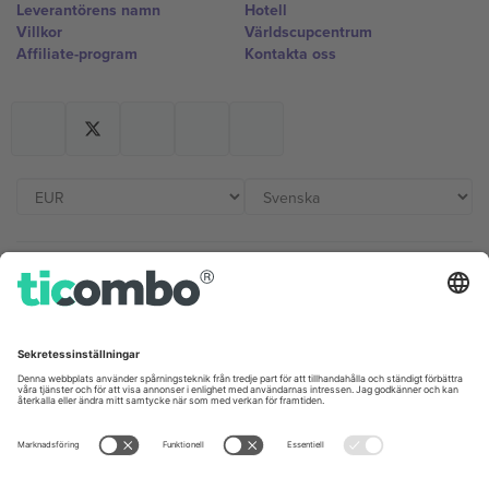
Leverantörens namn
Hotell
Villkor
Världscupcentrum
Affiliate-program
Kontakta oss
Kontor och support
Germany
United Kingdom
Unter den Linden 24, 10117
167 City Road, London, Greater
Berlin, Germany
London, EC1V 1AW, United
Kingdom
United States
Switzerland
131 Continental Dr, Suite 305,
Dorfstrasse 52a, 6390