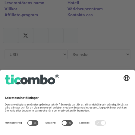
Leverantörens namn
Hotell
Villkor
Världscupcentrum
Affiliate-program
Kontakta oss
Kontor och support
Germany
United Kingdom
Unter den Linden 24, 10117
167 City Road, London, Greater
Berlin, Germany
London, EC1V 1AW, United
Kingdom
United States
Switzerland
131 Continental Dr, Suite 305,
Dorfstrasse 52a, 6390