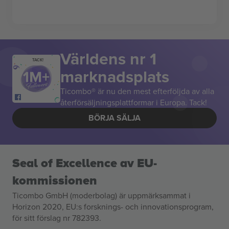
Världens nr 1
TACK!
marknadsplats
Ticombo® är nu den mest efterföljda av alla
återförsäljningsplattformar i Europa. Tack!
BÖRJA SÄLJA
Seal of Excellence av EU-
kommissionen
Ticombo GmbH (moderbolag) är uppmärksammat i
Horizon 2020, EU:s forsknings- och innovationsprogram,
för sitt förslag nr 782393.