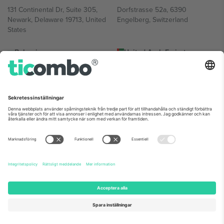
131 Continental Dr, Suite 305,
Dorfstrasse 52a, 6390
Newark, Delaware 19713, United
Engelberg, Switzerland
States
Bulgaria
United Arab Emirates
Regus Sofia City West, bul
UAE Dubai Silicon Oasis, DDP
Totleben 53-55, 1606 Sofia,
Building A1, Office 302, Dubai,
Bulgaria
United Arab Emirates
Mexico
Av Chapultepec 360, Roma
Norte, Cuauhtémoc, 06700
Ciudad de México, CDMX,
Mexico
Plattformsleverantörens juridiska enhet kan variera beroende på
plats, evenemang och/eller domän. För detaljer, se specifik
evenemangssida, avtryck och villkor.,
Leverantörens namn
och
Villkor.
© 2026 Ticombo. Alla rättigheter förbehållna.