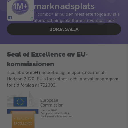
marknadsplats
Ticombo® är nu den mest efterföljda av alla
återförsäljningsplattformar i Europa. Tack!
BÖRJA SÄLJA
Seal of Excellence av EU-
kommissionen
Ticombo GmbH (moderbolag) är uppmärksammat i
Horizon 2020, EU:s forsknings- och innovationsprogram,
för sitt förslag nr 782393.