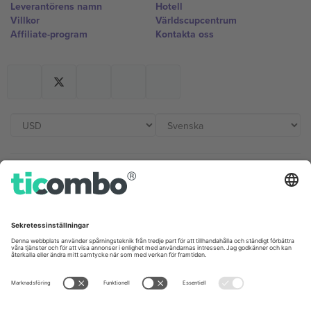
Leverantörens namn
Hotell
Villkor
Världscupcentrum
Affiliate-program
Kontakta oss
Kontor och support
Germany
United Kingdom
Unter den Linden 24, 10117
167 City Road, London, Greater
Berlin, Germany
London, EC1V 1AW, United
Kingdom
United States
Switzerland
131 Continental Dr, Suite 305,
Dorfstrasse 52a, 6390