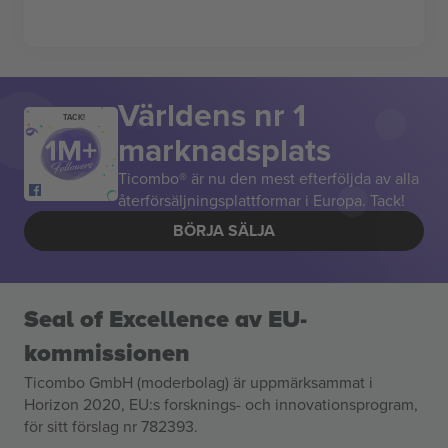
Världens nr 1
TACK!
marknadsplats
Ticombo® är nu den mest efterföljda av alla
återförsäljningsplattformar i Europa. Tack!
BÖRJA SÄLJA
Seal of Excellence av EU-
kommissionen
Ticombo GmbH (moderbolag) är uppmärksammat i
Horizon 2020, EU:s forsknings- och innovationsprogram,
för sitt förslag nr 782393.