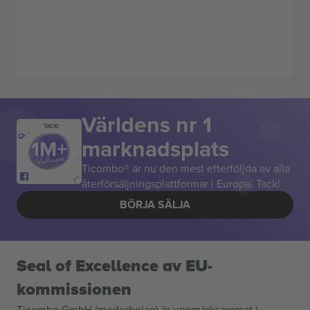
Världens nr 1
TACK!
marknadsplats
Ticombo® är nu den mest efterföljda av alla
återförsäljningsplattformar i Europa. Tack!
BÖRJA SÄLJA
Seal of Excellence av EU-
kommissionen
Ticombo GmbH (moderbolag) är uppmärksammat i