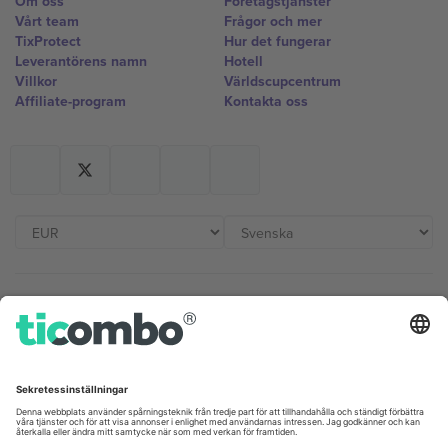
Om oss
Företagstjänster
Vårt team
Frågor och mer
TixProtect
Hur det fungerar
Leverantörens namn
Hotell
Villkor
Världscupcentrum
Affiliate-program
Kontakta oss
Kontor och support
Germany
United Kingdom
Unter den Linden 24, 10117
167 City Road, London, Greater
Berlin, Germany
London, EC1V 1AW, United
Kingdom