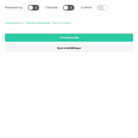
United States
Switzerland
131 Continental Dr, Suite 305,
Dorfstrasse 52a, 6390
Newark, Delaware 19713, United
Engelberg, Switzerland
States
Bulgaria
United Arab Emirates
Regus Sofia City West, bul
UAE Dubai Silicon Oasis, DDP
Totleben 53-55, 1606 Sofia,
Building A1, Office 302, Dubai,
Bulgaria
United Arab Emirates
Mexico
Av Chapultepec 360, Roma
Norte, Cuauhtémoc, 06700
Ciudad de México, CDMX,
Mexico
Plattformsleverantörens juridiska enhet kan variera beroende på
plats, evenemang och/eller domän. För detaljer, se specifik
evenemangssida, avtryck och villkor.,
Leverantörens namn
och
Villkor.
© 2026 Ticombo. Alla rättigheter förbehållna.