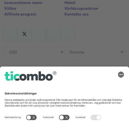
Leverantörens namn
Hotell
Villkor
Världscupcentrum
Affiliate-program
Kontakta oss
Kontor och support
Germany
United Kingdom
Unter den Linden 24, 10117
167 City Road, London, Greater
Berlin, Germany
London, EC1V 1AW, United
Kingdom
United States
Switzerland
131 Continental Dr, Suite 305,
Dorfstrasse 52a, 6390