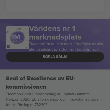
Världens nr 1
TACK!
marknadsplats
Ticombo® är nu den mest efterföljda av alla
återförsäljningsplattformar i Europa. Tack!
BÖRJA SÄLJA
Seal of Excellence av EU-
kommissionen
Ticombo GmbH (moderbolag) är uppmärksammat i
Horizon 2020, EU:s forsknings- och innovationsprogram,
för sitt förslag nr 782393.