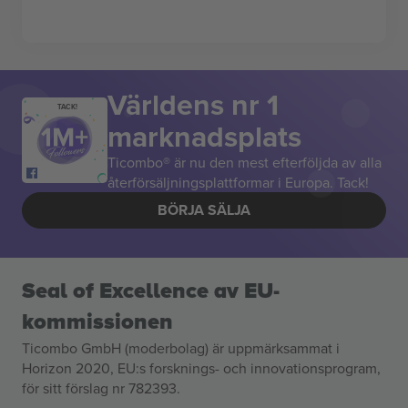
Världens nr 1
TACK!
marknadsplats
Ticombo® är nu den mest efterföljda av alla
återförsäljningsplattformar i Europa. Tack!
BÖRJA SÄLJA
Seal of Excellence av EU-
kommissionen
Ticombo GmbH (moderbolag) är uppmärksammat i
Horizon 2020, EU:s forsknings- och innovationsprogram,
för sitt förslag nr 782393.