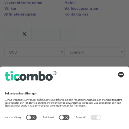
Leverantörens namn
Hotell
Villkor
Världscupcentrum
Affiliate-program
Kontakta oss
Kontor och support
Germany
United Kingdom
Unter den Linden 24, 10117
167 City Road, London, Greater
Berlin, Germany
London, EC1V 1AW, United
Kingdom
United States
Switzerland
131 Continental Dr, Suite 305,
Dorfstrasse 52a, 6390