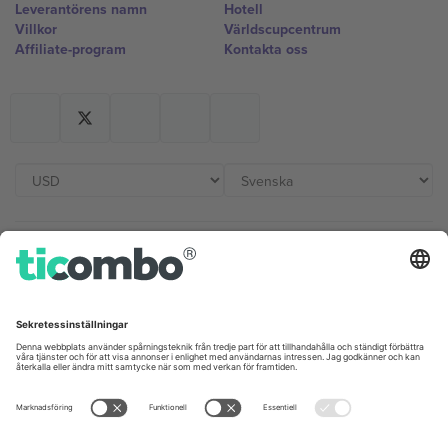
Leverantörens namn
Hotell
Villkor
Världscupcentrum
Affiliate-program
Kontakta oss
Kontor och support
Germany
United Kingdom
Unter den Linden 24, 10117
167 City Road, London, Greater
Berlin, Germany
London, EC1V 1AW, United
Kingdom
United States
Switzerland
131 Continental Dr, Suite 305,
Dorfstrasse 52a, 6390