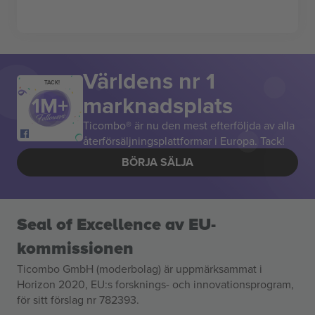
Världens nr 1
TACK!
marknadsplats
Ticombo® är nu den mest efterföljda av alla
återförsäljningsplattformar i Europa. Tack!
BÖRJA SÄLJA
Seal of Excellence av EU-
kommissionen
Ticombo GmbH (moderbolag) är uppmärksammat i
Horizon 2020, EU:s forsknings- och innovationsprogram,
för sitt förslag nr 782393.