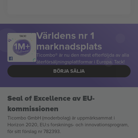
Världens nr 1
TACK!
marknadsplats
Ticombo® är nu den mest efterföljda av alla
återförsäljningsplattformar i Europa. Tack!
BÖRJA SÄLJA
Seal of Excellence av EU-
kommissionen
Ticombo GmbH (moderbolag) är uppmärksammat i
Horizon 2020, EU:s forsknings- och innovationsprogram,
för sitt förslag nr 782393.