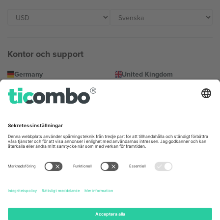
Kontor och support
Germany
United Kingdom
Unter den Linden 24, 10117
167 City Road, London, Greater
Berlin, Germany
London, EC1V 1AW, United
Kingdom
United States
Switzerland
131 Continental Dr, Suite 305,
Dorfstrasse 52a, 6390
Newark, Delaware 19713, United
Engelberg, Switzerland
States
Bulgaria
United Arab Emirates
Regus Sofia City West, bul
UAE Dubai Silicon Oasis, DDP
Totleben 53-55, 1606 Sofia,
Building A1, Office 302, Dubai,
Bulgaria
United Arab Emirates